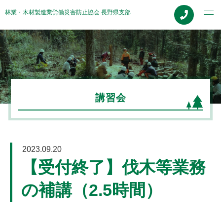
林業・木材製造業労働災害防止協会 長野県支部
HOME
協会概要
講習会
事業案内
講習会
2023.09.20
お知らせ
【受付終了】伐木等業務
の補講（2.5時間）
修了証再交付
関係機関リンク