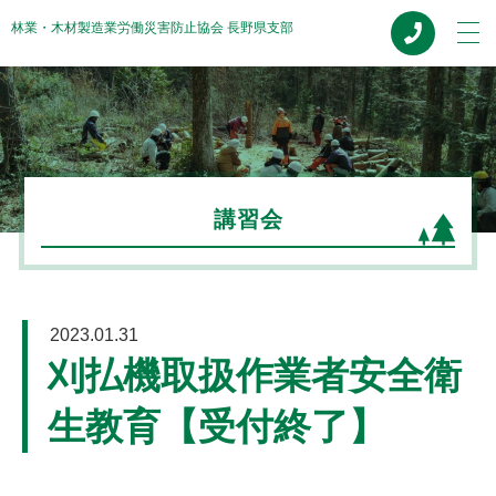
林業・木材製造業労働災害防止協会 長野県支部
HOME
協会概要
講習会
事業案内
講習会
2023.01.31
お知らせ
刈払機取扱作業者安全衛
生教育【受付終了】
修了証再交付
関係機関リンク