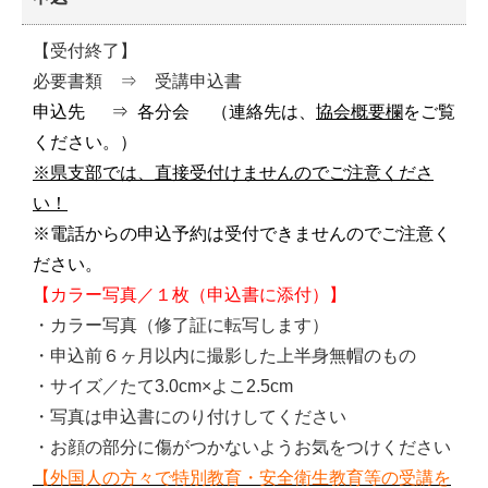
【受付終了】
必要書類 ⇒ 受講申込書
申込先 ⇒ 各分会 （連絡先は、
協会概要欄
をご覧
ください。）
※県支部では、直接受付けませんのでご注意くださ
い！
※電話からの申込予約は受付できませんのでご注意く
ださい。
【カラー写真／１枚（申込書に添付）】
・カラー写真（修了証に転写します）
・申込前６ヶ月以内に撮影した上半身無帽のもの
・サイズ／たて3.0cm×よこ2.5cm
・写真は申込書にのり付けしてください
・お顔の部分に傷がつかないようお気をつけください
【
外国人の方々で特別教育・安全衛生教育等の受講を