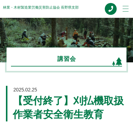
林業・木材製造業労働災害防止協会 長野県支部
HOME
協会概要
講習会
事業案内
講習会
2025.02.25
お知らせ
【受付終了】刈払機取扱
作業者安全衛生教育
修了証再交付
関係機関リンク